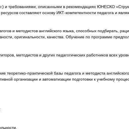
г.) и требованиями, описанными в рекомендациях ЮНЕСКО «Структу
 ресурсов составляют основу ИКТ-компетентности педагога и явл
гогов и методистов английского языка, способных подбирать, рац
ости, оригинальности, качества. Обучение по программе предпол
оров, методистов и других педагогических работников всех уровн
е теоретико-практической базы педагога и методиста английского
ной организации и автоматизации подготовки к учебному процессу
.
льности.