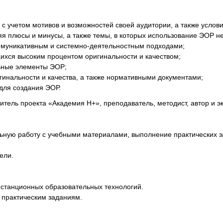
 учетом мотивов и возможностей своей аудитории, а также услови
яя плюсы и минусы, а также темы, в которых использование ЭОР н
оммуникативным и системно-деятельностным подходами;
ихся высоким процентом оригинальности и качеством;
ьные элементы ЭОР;
гинальности и качества, а также нормативными документами;
 для создания ЭОР.
тель проекта «Академия Н+», преподаватель, методист, автор и э
ьную работу с учебными материалами, выполнение практических з
ели.
истанционных образовательных технологий.
 практическим заданиям.