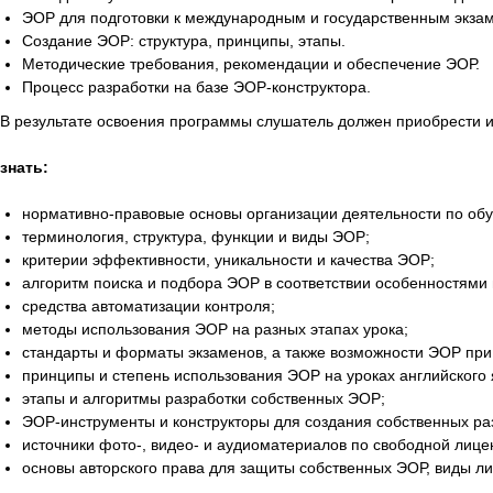
ЭОР для подготовки к международным и государственным экзам
Создание ЭОР: структура, принципы, этапы.
Методические требования, рекомендации и обеспечение ЭОР.
Процесс разработки на базе ЭОР-конструктора.
В результате освоения программы слушатель должен приобрести 
знать:
нормативно-правовые основы организации деятельности по обу
терминология, структура, функции и виды ЭОР;
критерии эффективности, уникальности и качества ЭОР;
алгоритм поиска и подбора ЭОР в соответствии особенностями
средства автоматизации контроля;
методы использования ЭОР на разных этапах урока;
стандарты и форматы экзаменов, а также возможности ЭОР при 
принципы и степень использования ЭОР на уроках английского 
этапы и алгоритмы разработки собственных ЭОР;
ЭОР-инструменты и конструкторы для создания собственных ра
источники фото-, видео- и аудиоматериалов по свободной лице
основы авторского права для защиты собственных ЭОР, виды ли