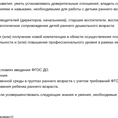
развития; уметь устанавливать доверительные отношения; владет
ниями и навыками, необходимыми для работы с детьми раннего во
оводителей (директоров, начальников), старшие воспитатели, вос
агогическое сопровождение детей раннего дошкольного возраста.
 (или) получение новой компетенции в области осуществления пси
льности и (или) повышение профессионального уровня в рамках 
условиях введения ФГОС ДО.
ения.
енной среды в группах раннего возраста с учетом требований ФГ
вания ребенка раннего возраста.
или усовершенствовать следующие знания и умения, необходимые 
озраст);