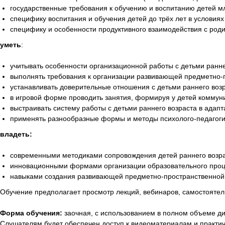
государственные требования к обучению и воспитанию детей м
специфику воспитания и обучения детей до трёх лет в условия
специфику и особенности продуктивного взаимодействия с род
уметь
:
учитывать особенности организационной работы с детьми ранн
выполнять требования к организации развивающей предметно-п
устанавливать доверительные отношения с детьми раннего возр
в игровой форме проводить занятия, формируя у детей коммуни
выстраивать систему работы с детьми раннего возраста в адап
применять разнообразные формы и методы психолого-педагоги
владеть:
современными методиками сопровождения детей раннего возра
инновационными формами организации образовательного проце
навыками создания развивающей предметно-пространственной с
Обучение предполагает просмотр лекций, вебинаров, самостоятел
Форма обучения:
заочная, с использованием в полном объеме д
Слушателям будет обеспечен доступ к видеоматериалам и практи