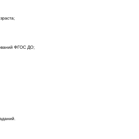
зраста;
бований ФГОС ДО;
аданий.