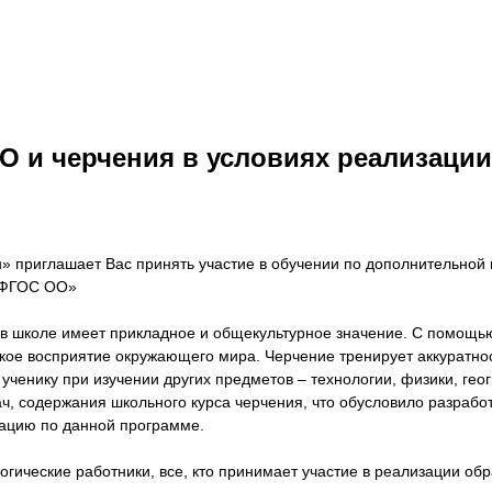
О и черчения в условиях реализаци
н» приглашает Вас принять участие в обучении по дополнительн
и ФГОС ОО»
 в школе имеет прикладное и общекультурное значение. С помощью
ое восприятие окружающего мира. Черчение тренирует аккуратнос
ученику при изучении других предметов – технологии, физики, г
ч, содержания школьного курса черчения, что обусловило разрабо
кацию по данной программе.
гические работники, все, кто принимает участие в реализации об