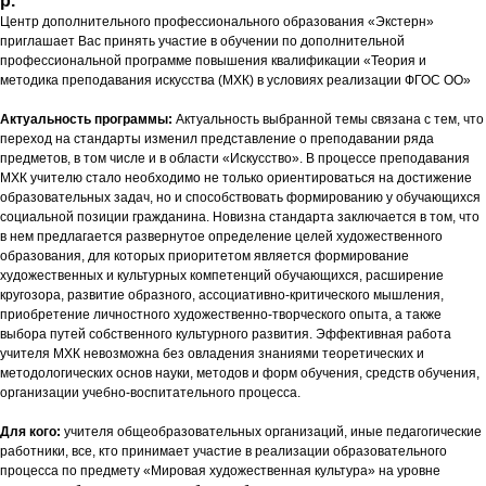
р.
Центр дополнительного профессионального образования «Экстерн»
приглашает Вас принять участие в обучении по дополнительной
профессиональной программе повышения квалификации «Теория и
методика преподавания искусства (МХК) в условиях реализации ФГОС ОО»
Актуальность программы:
Актуальность выбранной темы связана с тем, что
переход на стандарты изменил представление о преподавании ряда
предметов, в том числе и в области «Искусство». В процессе преподавания
МХК учителю стало необходимо не только ориентироваться на достижение
образовательных задач, но и способствовать формированию у обучающихся
социальной позиции гражданина. Новизна стандарта заключается в том, что
в нем предлагается развернутое определение целей художественного
образования, для которых приоритетом является формирование
художественных и культурных компетенций обучающихся, расширение
кругозора, развитие образного, ассоциативно-критического мышления,
приобретение личностного художественно-творческого опыта, а также
выбора путей собственного культурного развития. Эффективная работа
учителя МХК невозможна без овладения знаниями теоретических и
методологических основ науки, методов и форм обучения, средств обучения,
организации учебно-воспитательного процесса.
Для кого:
учителя общеобразовательных организаций, иные педагогические
работники, все, кто принимает участие в реализации образовательного
процесса по предмету «Мировая художественная культура» на уровне